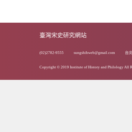
臺灣宋史研究網站
(02)2782-9555
sungshihweb@gmail.com
台北
Copyright © 2019 Institute of History and Philology All 