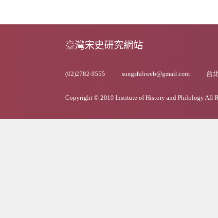
臺灣宋史研究網站
(02)2782-9555
sungshihweb@gmail.com
台北
Copyright © 2019 Institute of History and Philology All 