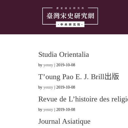
Studia Orientalia
by
yenny
|
2019-10-08
T’oung Pao E. J. Brill出版
by
yenny
|
2019-10-08
Revue de L’histoire des relig
by
yenny
|
2019-10-08
Journal Asiatique