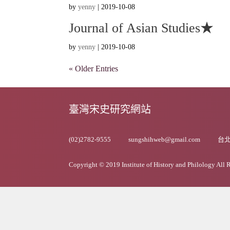
by
yenny
|
2019-10-08
Journal of Asian Studies★
by
yenny
|
2019-10-08
« Older Entries
臺灣宋史研究網站
(02)2782-9555
sungshihweb@gmail.com
台北
Copyright © 2019 Institute of History and Philology All 