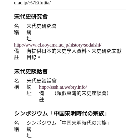
u.ac.jp/%7Etfujita/
宋代史研究會
名
宋代史研究會
稱
網
址
http://www.cl.aoyama.ac.jp/history/sodaishi/
備
有提供日本的宋史學人資料、宋史研究文獻
註
目錄。
宋代史談話會
名
宋代史談話會
稱
網
http://sssh.at.webry.info/
址
備
（類似臺灣的宋史座談會）
註
シンポジウム「中国宋明時代の宗族」
名
シンポジウム「中国宋明時代の宗族」
稱
網
址