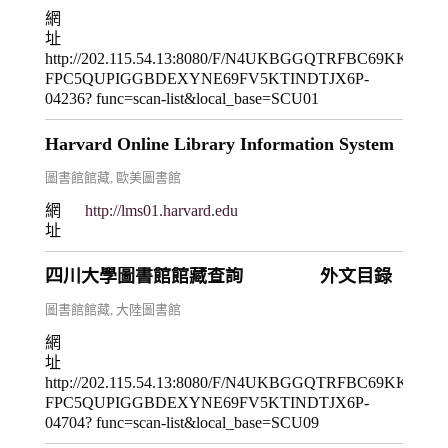
網
址
http://202.115.54.13:8080/F/N4UKBGGQTRFBC69KKK
FPC5QUPIGGBDEXYNE69FV5KTINDTJX6P-
04236? func=scan-list&local_base=SCU01
Harvard Online Library Information System
圖書館館藏
,
歐美圖書館
網
http://lms01.harvard.edu
址
四川大學圖書館館藏查詢 外文目錄
圖書館館藏
,
大陸圖書館
網
址
http://202.115.54.13:8080/F/N4UKBGGQTRFBC69KKK
FPC5QUPIGGBDEXYNE69FV5KTINDTJX6P-
04704? func=scan-list&local_base=SCU09