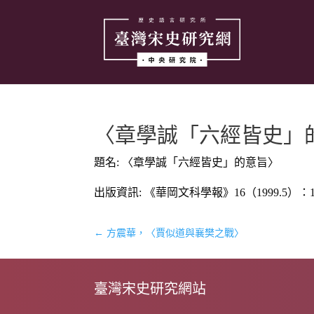
〈章學誠「六經皆史」
題名: 〈章學誠「六經皆史」的意旨〉
出版資訊: 《華岡文科學報》16（1999.5）：16
←
方震華，〈賈似道與襄樊之戰〉
臺灣宋史研究網站