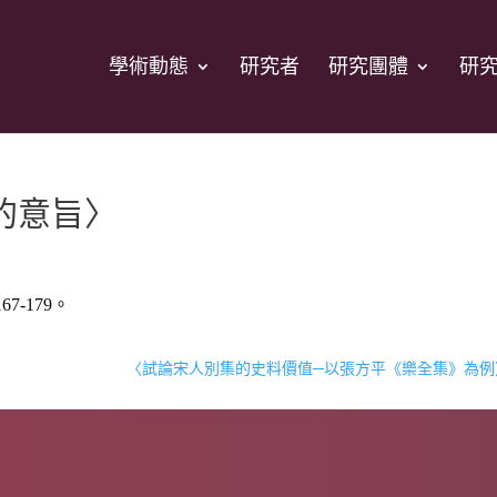
學術動態
研究者
研究團體
研
的意旨〉
7-179。
〈試論宋人別集的史料價值─以張方平《樂全集》為