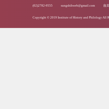
(02)2782-9555
sungshihweb@gmail.com
台北
Copyright © 2019 Institute of History and Philology All 