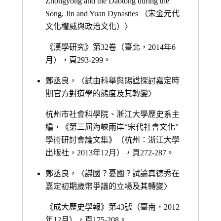
Zhongyong and the Daotong during the
Song, Jin and Yuan Dynasties （宋金元代
文化權威與政治文化）〉
《漢學研究》第32卷（臺北，2014年6
月），頁293-299。
鄭丞良，〈試由科舉與賜諡探討嘉定時
期官方對道學的態度及其轉變〉
杭州市社會科學院、浙江大學歷史系主
編，《第三屆海峽兩岸“宋代社會文化”
學術研討會論文集》（杭州：浙江大學
出版社，2013年12月），頁272-287。
鄭丞良，〈謀國？憂國？試論真德秀在
嘉定初期歲幣爭議的立場及其轉變〉
《成大歷史學報》第43號（臺南，2012
年12月），頁175-208。