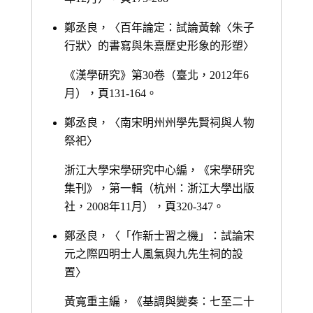
鄭丞良，〈百年論定：試論黃榦〈朱子
行狀〉的書寫與朱熹歷史形象的形塑〉
《漢學研究》第30卷（臺北，2012年6
月），頁131-164。
鄭丞良，〈南宋明州州學先賢祠與人物
祭祀〉
浙江大學宋學研究中心編，《宋學研究
集刊》，第一輯（杭州：浙江大學出版
社，2008年11月），頁320-347。
鄭丞良，〈「作新士習之機」：試論宋
元之際四明士人風氣與九先生祠的設
置〉
黃寬重主編，《基調與變奏：七至二十