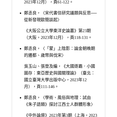
2023年12月），頁61-122。
鄭丞良，〈宋代書信研究議題與反思──
從新發現歐簡談起〉
《大阪公立大學東洋史論叢》第23期
（大阪，2023年12月），頁118-131。
鄭丞良，〈「蒙」上陰影：論金朝晚期
的遷都、歲幣與伐宋〉
吳玉山、張登及編，《大國逐霸．小國
圖存：東亞歷史與國關理論》（臺北：
國立臺灣大學出版中心，2023年12
月），頁111-146。
鄭丞良，〈學術、風俗與地理：試由
《朱子語類》探討江西士人群體形象〉
《中外論壇》2023年第3期（上海，2023